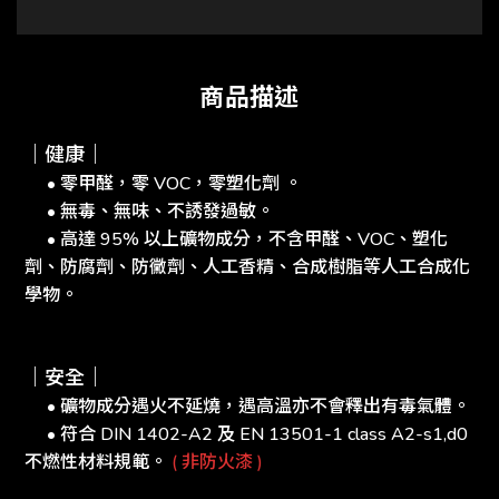
商品描述
｜健康｜
• 零甲醛，零 VOC，零塑化劑 。
• 無毒、無味、不誘發過敏。
• 高達 95% 以上礦物成分，不含甲醛、VOC、塑化
劑、防腐劑、防黴劑、人工香精、合成樹脂等人工合成化
學物。
｜安全｜
• 礦物成分遇火不延燒，遇高溫亦不會釋出有毒氣體。
• 符合 DIN 1402-A2 及 EN 13501-1 class A2-s1,d0
不燃性材料規範。
( 非防火漆 )