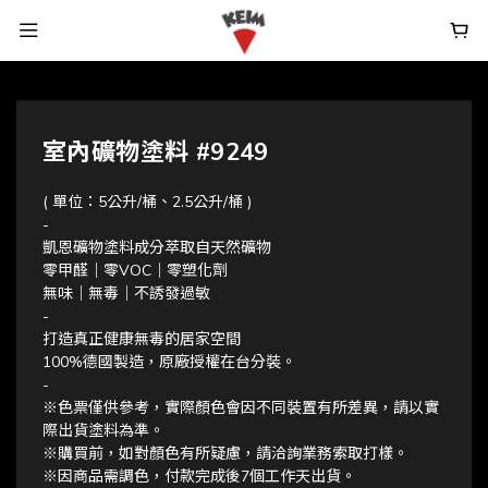
室內礦物塗料 #9249
( 單位：5公升/桶、2.5公升/桶 )
-
凱恩礦物塗料成分萃取自天然礦物
零甲醛｜零VOC｜零塑化劑
無味｜無毒｜不誘發過敏
-
打造真正健康無毒的居家空間
100%德國製造，原廠授權在台分裝。
-
※色票僅供參考，實際顏色會因不同裝置有所差異，請以實
際出貨塗料為準。
※購買前，如對顏色有所疑慮，請洽詢業務索取打樣。
※因商品需調色，付款完成後7個工作天出貨。