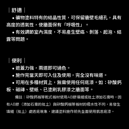
｜舒適｜
• 礦物塗料特有的結晶性質，可保留牆壁毛細孔，具有
高度的透氣性，使牆面保有「呼吸性」。
• 有效調節室內濕度，不易產生壁癌、剝落、起泡、結
露等問題。
｜便利｜
• 遮蓋力強，兩道即可過色。
• 施作完當天即可入住及使用，完全沒有味道。
• 可用在多種材質上，無需使用任何底漆。如：矽酸鈣
板、磁磚、壁紙、已塗刷乳膠漆之牆面等。
備註：矽酸鈣板等乾式板材使用AB膠填縫或批土添加石膏時，因
有AB膠（添加石膏的批土）與矽酸鈣板等板材的吸水性不同，易發生
填縫（批土）處透底現象，建議塗料施作前先全面使用凱恩底漆。